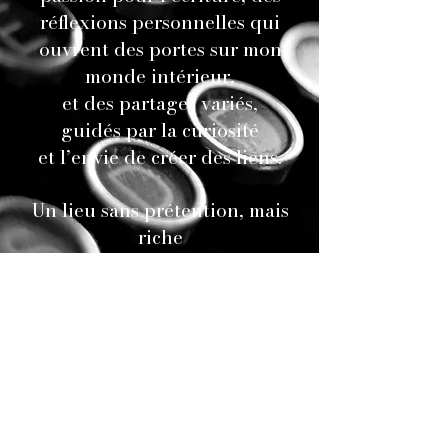
réflexions personnelles qui
ouvrent des portes sur mon
monde intérieur,
et des partages variés,
guidés par la curiosité
et l’envie de créer des liens.
Un lieu sans prétention, mais
riche
en émotions, en découvertes.
Un endroit où l’on s’arrête, le
temps d’une lecture, pour
savourer la beauté d’un mot,
d’une idée ou d’un rêve.
Lire.