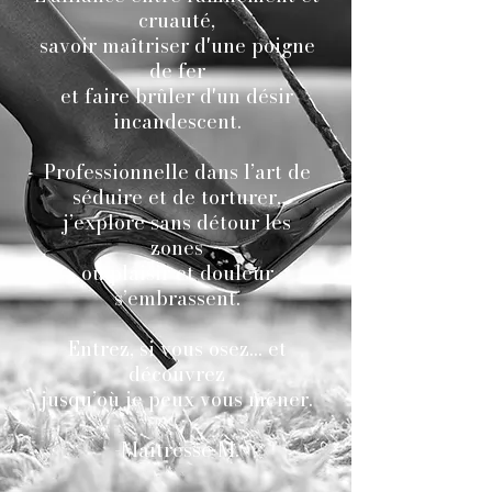
cruauté,
savoir maîtriser d'une poigne
de fer
et faire brûler d'un désir
incandescent.
Professionnelle dans l’art de
séduire et de torturer,
j’explore sans détour les
zones
où plaisir et douleur
s’embrassent.
Entrez, si vous osez… et
découvrez
jusqu’où je peux vous mener.
-Maîtresse M.