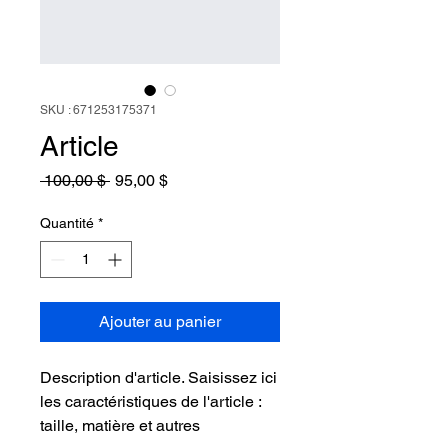
SKU : 671253175371
Article
Prix
Prix
 100,00 $ 
95,00 $
original
promotionnel
Quantité
*
Ajouter au panier
Description d'article. Saisissez ici 
les caractéristiques de l'article : 
taille, matière et autres 